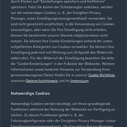
durch Klicken auf "Einstellungen speichern und fortfahren"
speichern. Falls Sie keinen der Schieberegler anklicken, werden
ues@schmidt-und-Koch.de
nur die notwendigen Cookies (z. B. der Ensighten Privacy
Manager, unser Einwilligungsmanagementtool) verwendet. Sie
sind nicht gesetzlich verpflichtet, in die Verwendung von Cookies
Kontaktdaten herunterladen
einzuwilligen, aber wenn Sie Ihre Einwilligung nicht erteilen,
können Sie bestimmte unserer Dienste möglicherweise nicht
nutzen. Sie können Ihre Cookie-Einstellungen anhand der unten
aufgeführten Kategorien von Cookies verwalten. Sie können Ihre
Öffnungszeiten
Einwilligung jederzeit mit Wirkung zum Zeitpunkt des Widerrufs
widerrufen. Für den Widerruf der Einwilligung beachten Sie bitte
die "Cookie-Einstellungen" in der Fußzeile der Webseite. Weitere
Informationen sowie konkrete Hinweise zur Verwendung Ihrer
Teile- und Zubehörverkauf
personenbezogenen Daten finden Sie in unserer
Cookie Richtlinie
,
Geöffnet bis
18:00
unserem
Datenschutzhinweis
und im
Impressum
.
Notwendige Cookies
Kundendienst
Geöffnet bis
18:00
Notwendige Cookies werden benötigt, um Ihnen grundlegende
Funktionen während der Nutzung der Webseite zur Verfügung zu
stellen. Zu diesen Funktionen gehört z. B. der
Fahrzeugkonfigurator oder der Ensighten Privacy Manager (unser
Einwilligungsmanagementtool). Der Ensighten Privacy Manager