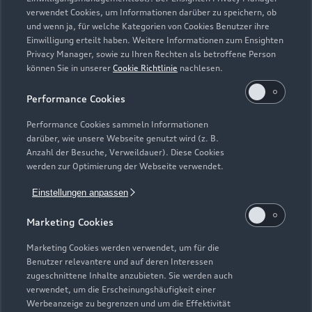
Zurück nach oben
verwendet Cookies, um Informationen darüber zu speichern, ob
und wenn ja, für welche Kategorien von Cookies Benutzer ihre
Einwilligung erteilt haben. Weitere Informationen zum Ensighten
Modelle
Privacy Manager, sowie zu Ihren Rechten als betroffene Person
können Sie in unserer
Cookie Richtlinie
nachlesen.
Kaufen & leasen
Alle Modelle
Performance Cookies
Modelle vergleichen
Service & Zubehör
Performance Cookies sammeln Informationen
Neuwagensuche
darüber, wie unsere Webseite genutzt wird (z. B.
Elektromodelle
Anzahl der Besuche, Verweildauer). Diese Cookies
Gebrauchtwagensuche
Support
werden zur Optimierung der Webseite verwendet.
Saisonale Angebote
Plug-in-Hybride
Gebrauchtwagen
Einstellungen anpassen
Audi Services
Über Audi
Kundenservice
Finanzierung
Marketing Cookies
Garantie
Händlersuche
Aktionen & Angebote
Unternehmen
Marketing Cookies werden verwendet, um für die
Audi digital services
Benutzer relevantere und auf deren Interessen
Audi Code
Geschäftskunden
Karriere
zugeschnittene Inhalte anzubieten. Sie werden auch
myAudi
verwendet, um die Erscheinungshäufigkeit einer
Häufige Fragen (FAQ)
Investor Relations
Werbeanzeige zu begrenzen und um die Effektivität